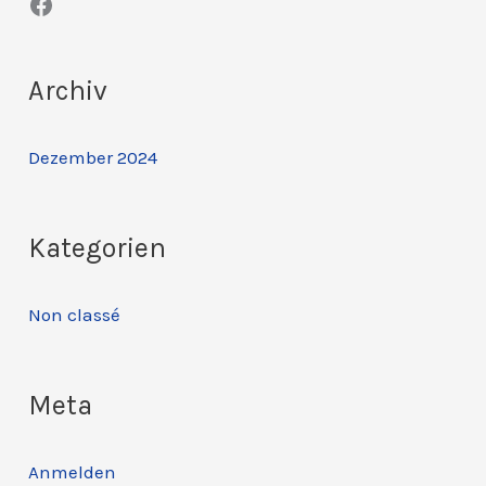
Facebook
c
h
:
Archiv
Dezember 2024
Kategorien
Non classé
Meta
Anmelden