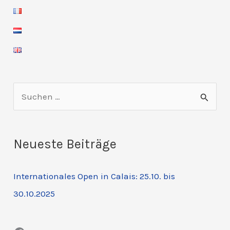
S
u
c
Neueste Beiträge
h
e
Internationales Open in Calais: 25.10. bis
n
30.10.2025
n
a