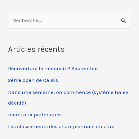
R
e
c
Articles récents
h
e
Réouverture le mercredi 2 Septembre
r
c
2ème open de Calais
h
Dans une semaine, on commence (système haley
e
décidé)
r
merci aux partenaires
Les classements des championnats du club
: