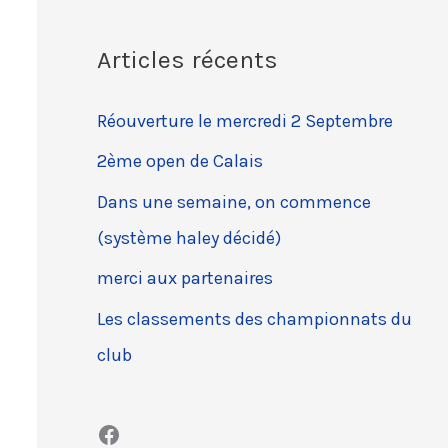
c
Articles récents
h
e
Réouverture le mercredi 2 Septembre
r
2ème open de Calais
c
Dans une semaine, on commence
h
(système haley décidé)
e
r
merci aux partenaires
Les classements des championnats du
:
club
Facebook