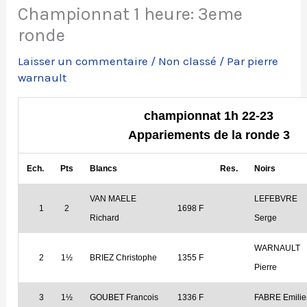
Championnat 1 heure: 3eme
ronde
Laisser un commentaire
/
Non classé
/ Par
pierre
warnault
championnat 1h 22-23
Appariements de la ronde 3
Ech.
Pts
Blancs
Res.
Noirs
VAN MAELE
LEFEBVRE
1
2
1698 F
Richard
Serge
WARNAULT
2
1½
BRIEZ Christophe
1355 F
Pierre
3
1½
GOUBET Francois
1336 F
FABRE Emilie