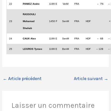
22
PANIEZ Andre
1199 E
VetM
FRA
– 7N
–
RASSOULI
23
Mohamad
1450 F
SenM
FRA
HDF
<
Shahab
24
CAUX Alex
1199 E
SenM
FRA
HDF
– 6B
–
25
LEGROS Tymeo
1199 E
BenM
FRA
HDF
– 12B
–
←
Article précédent
Article suivant
→
Laisser un commentaire