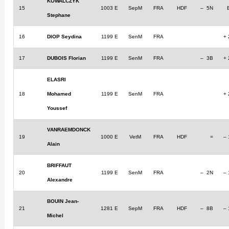
KOWALCZYK
15
1003 E
SepM
FRA
HDF
– 5N
Stephane
16
DIOP Seydina
1199 E
SenM
FRA
+
17
DUBOIS Florian
1199 E
SenM
FRA
– 3B
+
ELASRI
18
Mohamed
1199 E
SenM
FRA
+
Youssef
VANRAEMDONCK
19
1000 E
VetM
FRA
HDF
=
–
Alain
BRIFFAUT
20
1199 E
SenM
FRA
– 2N
–
Alexandre
BOUIN Jean-
21
1281 E
SepM
FRA
HDF
– 8B
–
Michel