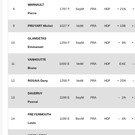
WARNAULT
8
1787 F
SepM
FRA
HDF
+ 21N
=
Pierre
9
PROYART Michel
1027 F
VetM
FRA
HDF
= 10B
>
GLANGETAS
10
1354 F
SepM
FRA
HDF
= 9N
+
Emmanuel
VANHOUTTE
11
1000 E
VetM
FRA
HDF
EXE
–
Bruno
12
ROSAIA Dany
1358 F
VetM
FRA
HDF
+ 25N
–
DAUDRUY
13
1199 E
SepM
FRA
– 1N
+
Pascal
FREYERMOUTH
14
1199 E
BenM
FRA
HDF
– 4N
+
Louis