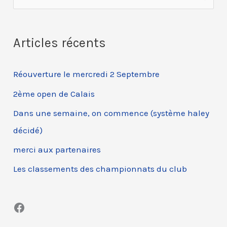
e
c
Articles récents
h
e
Réouverture le mercredi 2 Septembre
r
c
2ème open de Calais
h
Dans une semaine, on commence (système haley
e
décidé)
r
merci aux partenaires
Les classements des championnats du club
:
Facebook