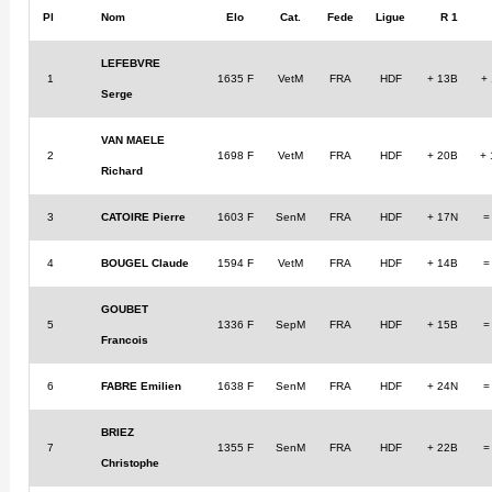
Pl
Nom
Elo
Cat.
Fede
Ligue
R 1
LEFEBVRE
1
1635 F
VetM
FRA
HDF
+ 13B
+
Serge
VAN MAELE
2
1698 F
VetM
FRA
HDF
+ 20B
+
Richard
3
CATOIRE Pierre
1603 F
SenM
FRA
HDF
+ 17N
=
4
BOUGEL Claude
1594 F
VetM
FRA
HDF
+ 14B
=
GOUBET
5
1336 F
SepM
FRA
HDF
+ 15B
=
Francois
6
FABRE Emilien
1638 F
SenM
FRA
HDF
+ 24N
=
BRIEZ
7
1355 F
SenM
FRA
HDF
+ 22B
=
Christophe