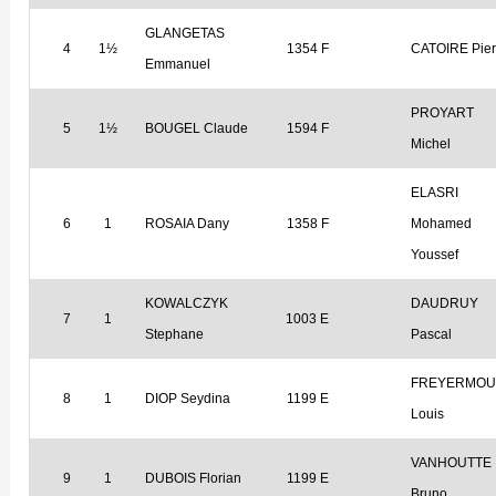
GLANGETAS
4
1½
1354 F
CATOIRE Pier
Emmanuel
PROYART
5
1½
BOUGEL Claude
1594 F
Michel
ELASRI
6
1
ROSAIA Dany
1358 F
Mohamed
Youssef
KOWALCZYK
DAUDRUY
7
1
1003 E
Stephane
Pascal
FREYERMOU
8
1
DIOP Seydina
1199 E
Louis
VANHOUTTE
9
1
DUBOIS Florian
1199 E
Bruno