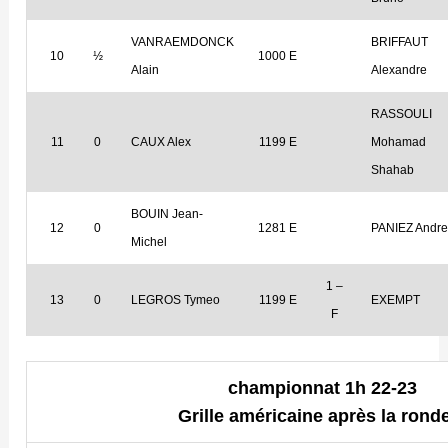
VANRAEMDONCK
BRIFFAUT
10
½
1000 E
Alain
Alexandre
RASSOULI
11
0
CAUX Alex
1199 E
Mohamad
Shahab
BOUIN Jean-
12
0
1281 E
PANIEZ Andr
Michel
1 –
13
0
LEGROS Tymeo
1199 E
EXEMPT
F
championnat 1h 22-23
Grille américaine après la rond